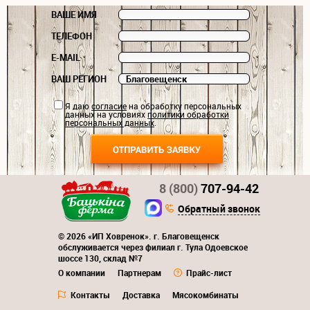
ВАШЕ ИМЯ
ТЕЛЕФОН
E-MAIL
ВАШ РЕГИОН
Я даю
согласие
на обработку персональных
данных на условиях
политики обработки
персональных данных
.
8 (800)
707-94-42
Обратный звонок
© 2026 «ИП Ховренок». г. Благовещенск
обслуживается через филиал г. Тула Одоевское
шоссе 130, склад №7
О компании
Партнерам
Прайс-лист
Контакты
Доставка
Мясокомбинаты