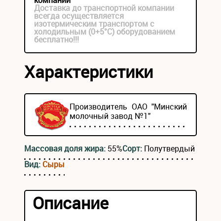
компании
Доставка до транспортной компании
всегда осуществляется
изотермическим транспортом с
холодильным (0+5°С) оборудованием
бесплатно!!!
Характеристики
Производитель ОАО "Минский
молочный завод №1"
Массовая доля жира:
55%
Сорт:
Полутвердый
Вид:
Сыры
Описание