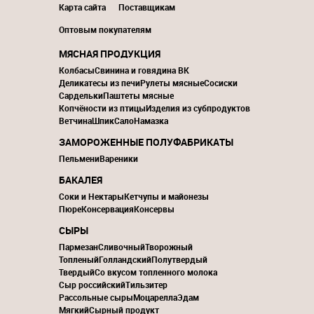
Карта сайта
Поставщикам
Оптовым покупателям
МЯСНАЯ ПРОДУКЦИЯ
Колбасы
Свинина и говядина ВК
Деликатесы из печи
Рулеты мясные
Сосиски
Сардельки
Паштеты мясные
Копчёности из птицы
Изделия из субпродуктов
Ветчина
Шпик
Сало
Намазка
ЗАМОРОЖЕННЫЕ ПОЛУФАБРИКАТЫ
Пельмени
Вареники
БАКАЛЕЯ
Соки и Нектары
Кетчупы и майонезы
Пюре
Консервация
Консервы
СЫРЫ
Пармезан
Сливочный
Творожный
Топленый
Голландский
Полутвердый
Твердый
Со вкусом топленного молока
Сыр российский
Тильзитер
Рассольные сыры
Моцарелла
Эдам
Мягкий
Сырный продукт