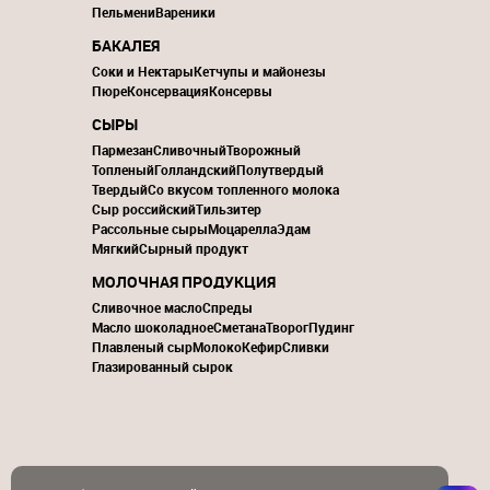
Пельмени
Вареники
БАКАЛЕЯ
Соки и Нектары
Кетчупы и майонезы
Пюре
Консервация
Консервы
СЫРЫ
Пармезан
Сливочный
Творожный
Топленый
Голландский
Полутвердый
Твердый
Со вкусом топленного молока
Сыр российский
Тильзитер
Рассольные сыры
Моцарелла
Эдам
Мягкий
Сырный продукт
МОЛОЧНАЯ ПРОДУКЦИЯ
Сливочное масло
Спреды
Масло шоколадное
Сметана
Творог
Пудинг
Плавленый сыр
Молоко
Кефир
Сливки
Глазированный сырок