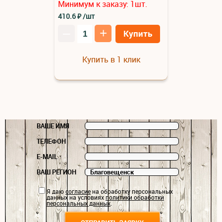
Минимум к заказу:
1
шт.
410.6
₽
/шт
–
+
Купить
Купить в 1 клик
ВАШЕ ИМЯ
ТЕЛЕФОН
E-MAIL
ВАШ РЕГИОН
Я даю
согласие
на обработку персональных
данных на условиях
политики обработки
персональных данных
.