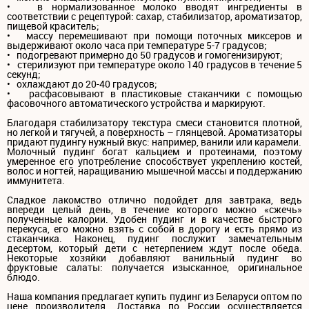
• в нормализованное молоко вводят ингредиенты в
соответствии с рецептурой: сахар, стабилизатор, ароматизатор,
пищевой краситель;
• массу перемешивают при помощи поточных миксеров и
выдерживают около часа при температуре 5-7 градусов;
• подогревают примерно до 50 градусов и гомогенизируют;
• стерилизуют при температуре около 140 градусов в течение 5
секунд;
• охлаждают до 20-40 градусов;
• расфасовывают в пластиковые стаканчики с помощью
фасовочного автоматического устройства и маркируют.
Благодаря стабилизатору текстура смеси становится плотной,
но легкой и тягучей, а поверхность – глянцевой. Ароматизаторы
придают пудингу нужный вкус: например, ванили или карамели.
Молочный пудинг богат кальцием и протеинами, поэтому
умеренное его употребление способствует укреплению костей,
волос и ногтей, наращиванию мышечной массы и поддержанию
иммунитета.
Сладкое лакомство отлично подойдет для завтрака, ведь
впереди целый день, в течение которого можно «сжечь»
полученные калории. Удобен пудинг и в качестве быстрого
перекуса, его можно взять с собой в дорогу и есть прямо из
стаканчика. Наконец, пудинг послужит замечательным
десертом, который дети с нетерпением ждут после обеда.
Некоторые хозяйки добавляют ванильный пудинг во
фруктовые салаты: получается изысканное, оригинальное
блюдо.
Наша компания предлагает купить пудинг из Беларуси оптом по
цене производителя. Доставка по России осуществляется