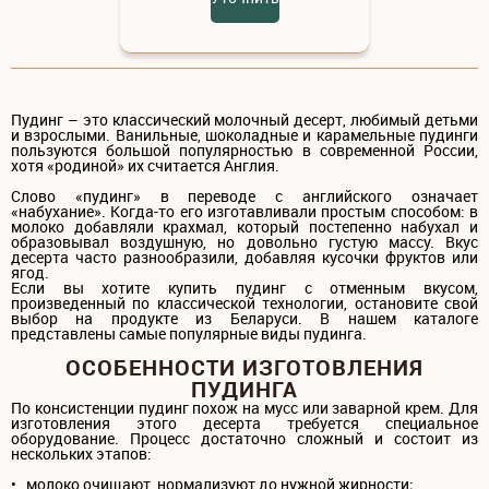
Пудинг – это классический молочный десерт, любимый детьми
и взрослыми. Ванильные, шоколадные и карамельные пудинги
пользуются большой популярностью в современной России,
хотя «родиной» их считается Англия.
Слово «пудинг» в переводе с английского означает
«набухание». Когда-то его изготавливали простым способом: в
молоко добавляли крахмал, который постепенно набухал и
образовывал воздушную, но довольно густую массу. Вкус
десерта часто разнообразили, добавляя кусочки фруктов или
ягод.
Если вы хотите купить пудинг с отменным вкусом,
произведенный по классической технологии, остановите свой
выбор на продукте из Беларуси. В нашем каталоге
представлены самые популярные виды пудинга.
ОСОБЕННОСТИ ИЗГОТОВЛЕНИЯ
ПУДИНГА
По консистенции пудинг похож на мусс или заварной крем. Для
изготовления этого десерта требуется специальное
оборудование. Процесс достаточно сложный и состоит из
нескольких этапов:
• молоко очищают, нормализуют до нужной жирности;