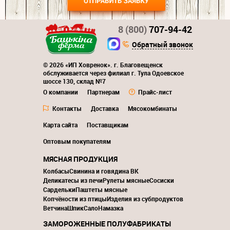
8 (800)
707-94-42
Обратный звонок
© 2026 «ИП Ховренок». г. Благовещенск
обслуживается через филиал г. Тула Одоевское
шоссе 130, склад №7
О компании
Партнерам
Прайс-лист
Контакты
Доставка
Мясокомбинаты
Карта сайта
Поставщикам
Оптовым покупателям
МЯСНАЯ ПРОДУКЦИЯ
Колбасы
Свинина и говядина ВК
Деликатесы из печи
Рулеты мясные
Сосиски
Сардельки
Паштеты мясные
Копчёности из птицы
Изделия из субпродуктов
Ветчина
Шпик
Сало
Намазка
ЗАМОРОЖЕННЫЕ ПОЛУФАБРИКАТЫ