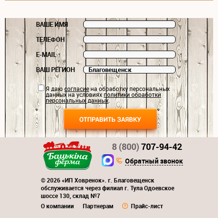
ВАШЕ ИМЯ
ТЕЛЕФОН
E-MAIL
ВАШ РЕГИОН
Я даю
согласие
на обработку персональных
данных на условиях
политики обработки
персональных данных
.
8 (800)
707-94-42
Обратный звонок
© 2026 «ИП Ховренок». г. Благовещенск
обслуживается через филиал г. Тула Одоевское
шоссе 130, склад №7
О компании
Партнерам
Прайс-лист