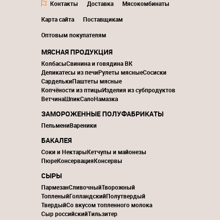
Контакты
Доставка
Мясокомбинаты
Карта сайта
Поставщикам
Оптовым покупателям
МЯСНАЯ ПРОДУКЦИЯ
Колбасы
Свинина и говядина ВК
Деликатесы из печи
Рулеты мясные
Сосиски
Сардельки
Паштеты мясные
Копчёности из птицы
Изделия из субпродуктов
Ветчина
Шпик
Сало
Намазка
ЗАМОРОЖЕННЫЕ ПОЛУФАБРИКАТЫ
Пельмени
Вареники
БАКАЛЕЯ
Соки и Нектары
Кетчупы и майонезы
Пюре
Консервация
Консервы
СЫРЫ
Пармезан
Сливочный
Творожный
Топленый
Голландский
Полутвердый
Твердый
Со вкусом топленного молока
Сыр российский
Тильзитер