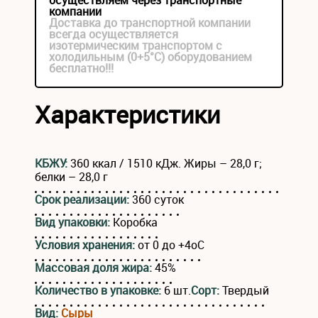
осуществляем через транспортные
компании
Доставка до транспортной компании
всегда осуществляется
изотермическим транспортом с
холодильным (0+5°С) оборудованием
бесплатно!!!
Характеристики
КБЖУ:
360 ккал / 1510 кДж. Жиры – 28,0 г;
белки – 28,0 г
Срок реализации:
360 суток
Вид упаковки:
Коробка
Условия хранения:
от 0 до +4оС
Массовая доля жира:
45%
Количество в упаковке:
6 шт.
Сорт:
Твердый
Вид:
Сыры