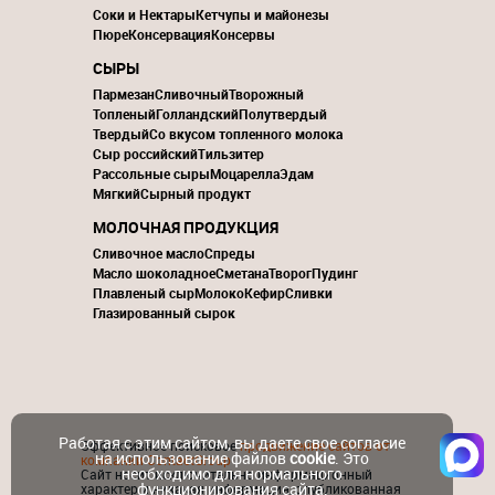
Соки и Нектары
Кетчупы и майонезы
Пюре
Консервация
Консервы
СЫРЫ
Пармезан
Сливочный
Творожный
Топленый
Голландский
Полутвердый
Твердый
Со вкусом топленного молока
Сыр российский
Тильзитер
Рассольные сыры
Моцарелла
Эдам
Мягкий
Сырный продукт
МОЛОЧНАЯ ПРОДУКЦИЯ
Сливочное масло
Спреды
Масло шоколадное
Сметана
Творог
Пудинг
Плавленый сыр
Молоко
Кефир
Сливки
Глазированный сырок
Работая с этим сайтом, вы даете свое согласие
Эффективное поисковое
продвижение сайтов от
на использование файлов
cookie
. Это
компании ContactGroup
необходимо для нормального
Сайт носит исключительно информационный
функционирования сайта.
характер и никакая информация, опубликованная