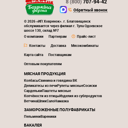
8 (800)
707-94-42
Обратный звонок
© 2026 «ИП Ховренок». г. Благовещенск
обслуживается через филиал г. Тула Одоевское
шоссе 130, склад №7
О компании
Партнерам
Прайс-лист
Контакты
Доставка
Мясокомбинаты
Карта сайта
Поставщикам
Оптовым покупателям
МЯСНАЯ ПРОДУКЦИЯ
Колбасы
Свинина и говядина ВК
Деликатесы из печи
Рулеты мясные
Сосиски
Сардельки
Паштеты мясные
Копчёности из птицы
Изделия из субпродуктов
Ветчина
Шпик
Сало
Намазка
ЗАМОРОЖЕННЫЕ ПОЛУФАБРИКАТЫ
Пельмени
Вареники
БАКАЛЕЯ