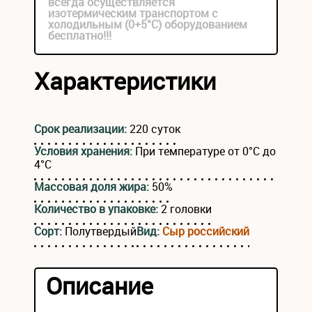
всегда осуществляется
изотермическим транспортом с
холодильным (0+5°С) оборудованием
бесплатно!!!
Характеристики
Срок реализации:
220 суток
Условия хранения:
При температуре от 0°С до
4°С
Массовая доля жира:
50%
Количество в упаковке:
2 головки
Сорт:
Полутвердый
Вид:
Сыр российский
Описание