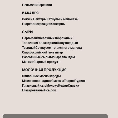
Пельмени
Вареники
БАКАЛЕЯ
Соки и Нектары
Кетчупы и майонезы
Пюре
Консервация
Консервы
СЫРЫ
Пармезан
Сливочный
Творожный
Топленый
Голландский
Полутвердый
Твердый
Со вкусом топленного молока
Сыр российский
Тильзитер
Рассольные сыры
Моцарелла
Эдам
Мягкий
Сырный продукт
МОЛОЧНАЯ ПРОДУКЦИЯ
Сливочное масло
Спреды
Масло шоколадное
Сметана
Творог
Пудинг
Плавленый сыр
Молоко
Кефир
Сливки
Глазированный сырок