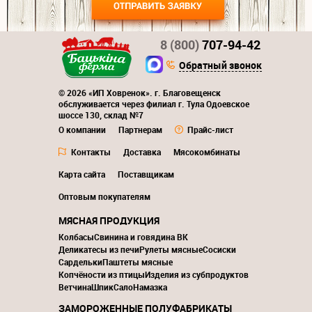
8 (800)
707-94-42
Обратный звонок
© 2026 «ИП Ховренок». г. Благовещенск
обслуживается через филиал г. Тула Одоевское
шоссе 130, склад №7
О компании
Партнерам
Прайс-лист
Контакты
Доставка
Мясокомбинаты
Карта сайта
Поставщикам
Оптовым покупателям
МЯСНАЯ ПРОДУКЦИЯ
Колбасы
Свинина и говядина ВК
Деликатесы из печи
Рулеты мясные
Сосиски
Сардельки
Паштеты мясные
Копчёности из птицы
Изделия из субпродуктов
Ветчина
Шпик
Сало
Намазка
ЗАМОРОЖЕННЫЕ ПОЛУФАБРИКАТЫ