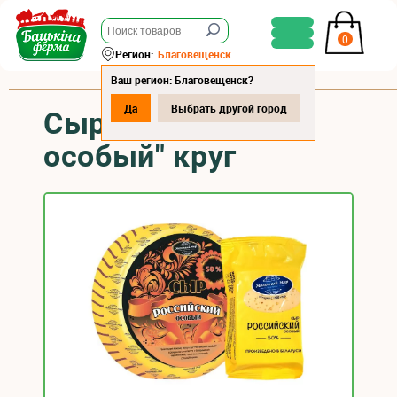
0
Регион:
Благовещенск
Ваш регион: Благовещенск?
Да
Выбрать другой город
Сыр "Российский
особый" круг