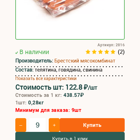
Артикул: 2816
В наличии
(2)
Производитель:
Брестский мясокомбинат
Состав:
телятина, говядина, свинина
Показать все характеристики
Стоимость шт:
122.8
₽
/шт
Стоимость за 1 кг:
438.57₽
1шт:
0,28кг
Минимум для заказа:
9
шт
Купить
–
+
Купить в 1 клик