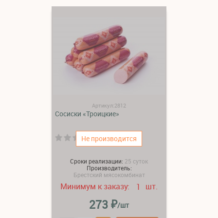
Артикул:2812
Сосиски «Троицкие»
(0)
Не производится
Сроки реализации:
25 суток
Производитель:
Брестский мясокомбинат
Минимум к заказу:
шт.
1
₽
273
/шт