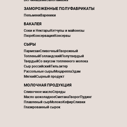
ЗАМОРОЖЕННЫЕ ПОЛУФАБРИКАТЫ
Пельмени
Вареники
БАКАЛЕЯ
Соки и Нектары
Кетчупы и майонезы
Пюре
Консервация
Консервы
СЫРЫ
Пармезан
Сливочный
Творожный
Топленый
Голландский
Полутвердый
Твердый
Со вкусом топленного молока
Сыр российский
Тильзитер
Рассольные сыры
Моцарелла
Эдам
Мягкий
Сырный продукт
МОЛОЧНАЯ ПРОДУКЦИЯ
Сливочное масло
Спреды
Масло шоколадное
Сметана
Творог
Пудинг
Плавленый сыр
Молоко
Кефир
Сливки
Глазированный сырок