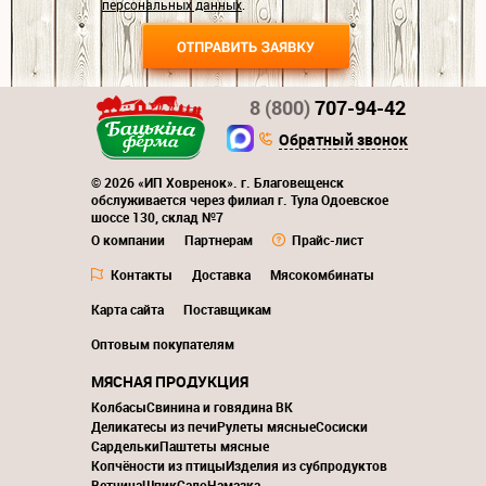
персональных данных
.
8 (800)
707-94-42
Обратный звонок
© 2026 «ИП Ховренок». г. Благовещенск
обслуживается через филиал г. Тула Одоевское
шоссе 130, склад №7
О компании
Партнерам
Прайс-лист
Контакты
Доставка
Мясокомбинаты
Карта сайта
Поставщикам
Оптовым покупателям
МЯСНАЯ ПРОДУКЦИЯ
Колбасы
Свинина и говядина ВК
Деликатесы из печи
Рулеты мясные
Сосиски
Сардельки
Паштеты мясные
Копчёности из птицы
Изделия из субпродуктов
Ветчина
Шпик
Сало
Намазка