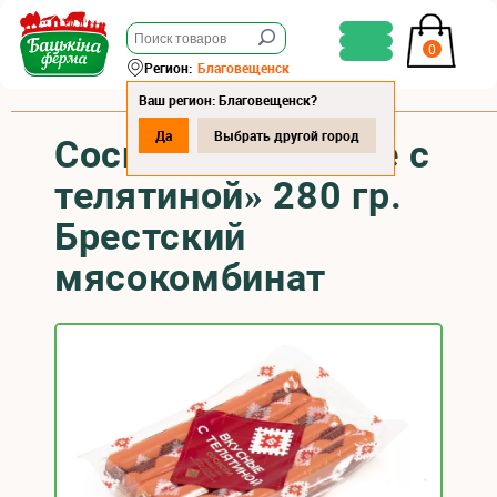
0
Регион:
Благовещенск
Ваш регион: Благовещенск?
Да
Выбрать другой город
Сосиски «Вкусные с
телятиной» 280 гр.
Брестский
мясокомбинат