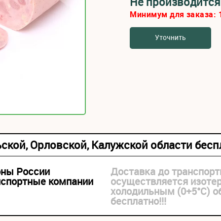
Не производится
Минимум для заказа:
Уточнить
ьской, Орловской, Калужской области бес
оны России
Доставка до транспорт
нспортные компании
осуществляется изоте
холодильным (0+5°С) 
бесплатно!!!