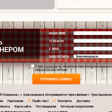
ВАШЕ ИМЯ
ТЕЛЕФОН
E-MAIL
ВАШ РЕГИОН
Я даю
согласие
на обработку персональных данных 
персональных данных
.
П Ховренок». г. Благовещенск обслуживается через филиал г. Тула Одоевско
7
ии
Партнерам
Прайс-лист
Контакты
Доставка
бинаты
Карта сайта
Поставщикам
Оптовым покупателям