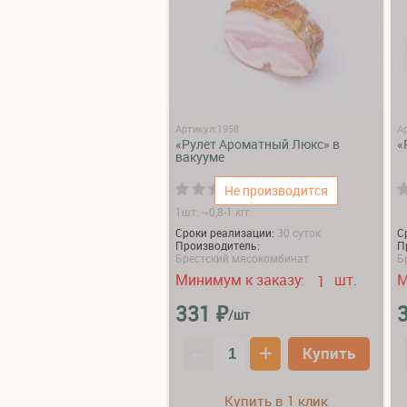
Артикул:1958
А
«Рулет Ароматный Люкс» в
«
вакууме
(0)
Не производится
1шт: ~0,8-1 кгг.
Сроки реализации:
30 суток
С
Производитель:
П
Брестский мясокомбинат
Б
Минимум к заказу:
шт.
М
1
₽
331
/шт
–
+
Купить
Купить в 1 клик