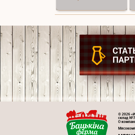
© 2026 «И
склад №
О компан
Мясоком