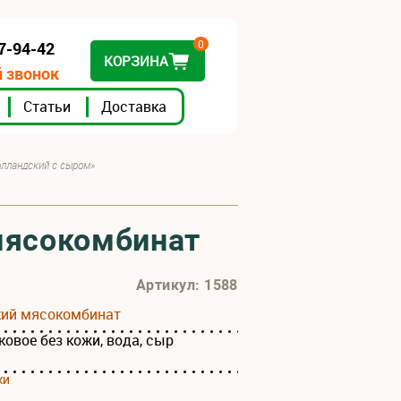
0
07-94-42
КОРЗИНА
 звонок
Статьи
Доставка
олландский с сыром»
мясокомбинат
Артикул: 1588
кий мясокомбинат
овое без кожи, вода, сыр
ки