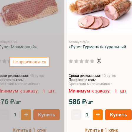
ртикул:2705
Артикул:2698
Рулет Мраморный»
«Рулет Гурман» натуральный
(0)
(0)
Не производится
роки реализации:
40 суток
Сроки реализации:
40 суток
роизводитель:
Производитель:
рестский мясокомбинат
Брестский мясокомбинат
инимум к заказу:
шт.
Минимум к заказу:
шт.
1
1
₽
₽
376
586
/шт
/шт
–
+
–
+
Купить
Купить
Купить в 1 клик
Купить в 1 клик