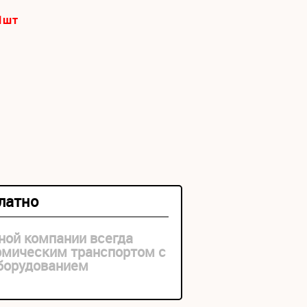
1
шт
платно
ной компании всегда
рмическим транспортом с
оборудованием