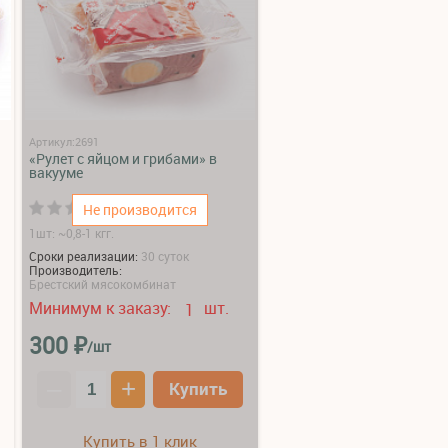
Артикул:2691
«Рулет с яйцом и грибами» в
вакууме
(0)
Не производится
1шт: ~0,8-1 кгг.
Сроки реализации:
30 суток
Производитель:
Брестский мясокомбинат
Минимум к заказу:
шт.
1
₽
300
/шт
–
+
Купить
Купить в 1 клик