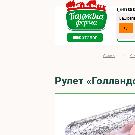
Пн-Пт 08:0
Регион:
Ваш реги
Да
О ко
Каталог
Главная
•
Кат
Рулет «Голланд