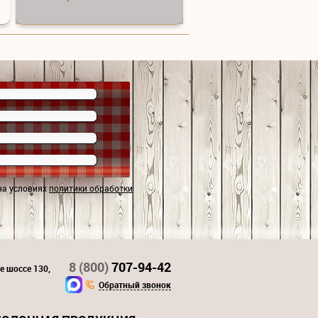
на условиях
политики обработки
8 (800)
707-94-42
е шоссе 130,
Обратный звонок