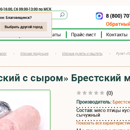
0-16:00, Сб 09:00-13:00 по МСК
8 (800) 7
Благовещенск
он: Благовещенск?
Обратный
Выбрать другой город
мпании
Мясокомбинаты
Прайс-лист
Контакты
алог
•
Мясная продукция
•
Мясные рулеты и паштеты
•
Рулет «Г
ский с сыром» Брестский 
(0)
Производитель:
Брестс
Состав:
мясо птицы куск
сычужный
Показать все характеристи