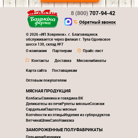
8 (800)
707-94-42
Обратный звонок
© 2026 «ИП Ховренок». г. Благовещенск
обслуживается через филиал г. Тула Одоевское
шоссе 130, склад №7
О компании
Партнерам
Прайс-лист
Контакты
Доставка
Мясокомбинаты
Карта сайта
Поставщикам
Оптовым покупателям
МЯСНАЯ ПРОДУКЦИЯ
Колбасы
Свинина и говядина ВК
Деликатесы из печи
Рулеты мясные
Сосиски
Сардельки
Паштеты мясные
Копчёности из птицы
Изделия из субпродуктов
Ветчина
Шпик
Сало
Намазка
ЗАМОРОЖЕННЫЕ ПОЛУФАБРИКАТЫ
Пельмени
Вареники