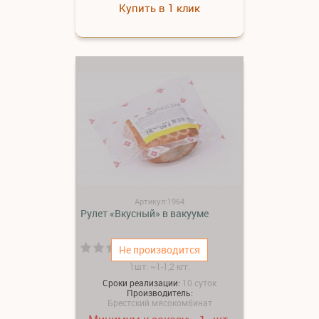
Купить в 1 клик
Артикул:1964
Рулет «Вкусный» в вакууме
(0)
Не производится
1шт: ~1-1,2 кгг.
Сроки реализации:
10 суток
Производитель:
Брестский мясокомбинат