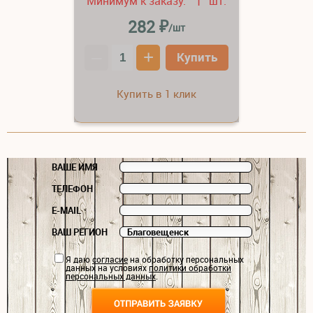
Минимум к заказу:
шт.
1
₽
282
/шт
–
+
Купить
Купить в 1 клик
ВАШЕ ИМЯ
ТЕЛЕФОН
E-MAIL
ВАШ РЕГИОН
Я даю
согласие
на обработку персональных
данных на условиях
политики обработки
персональных данных
.