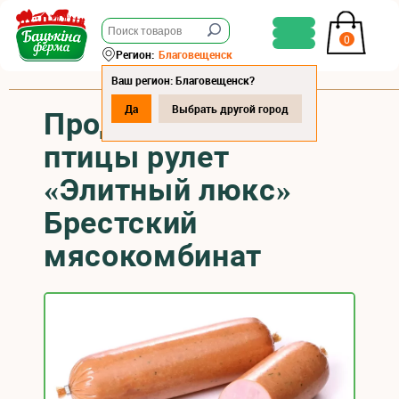
0
Регион:
Благовещенск
Ваш регион: Благовещенск?
Да
Выбрать другой город
Продукт из мяса
птицы рулет
«Элитный люкс»
Брестский
мясокомбинат