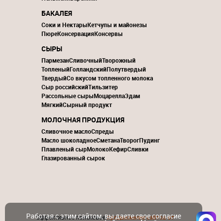
БАКАЛЕЯ
Соки и Нектары
Кетчупы и майонезы
Пюре
Консервация
Консервы
СЫРЫ
Пармезан
Сливочный
Творожный
Топленый
Голландский
Полутвердый
Твердый
Со вкусом топленного молока
Сыр российский
Тильзитер
Рассольные сыры
Моцарелла
Эдам
Мягкий
Сырный продукт
МОЛОЧНАЯ ПРОДУКЦИЯ
Сливочное масло
Спреды
Масло шоколадное
Сметана
Творог
Пудинг
Плавленый сыр
Молоко
Кефир
Сливки
Глазированный сырок
Работая с этим сайтом, вы даете свое согласие
Эффективное поисковое
продвижение сайтов от