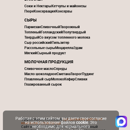
Соки и Нектары
Кетчупы и майонезы
Пюре
Консервация
Консервы
СЫРЫ
Пармезан
Сливочный
Творожный
Топленый
Голландский
Полутвердый
Твердый
Со вкусом топленного молока
Сыр российский
Тильзитер
Рассольные сыры
Моцарелла
Эдам
Мягкий
Сырный продукт
МОЛОЧНАЯ ПРОДУКЦИЯ
Сливочное масло
Спреды
Масло шоколадное
Сметана
Творог
Пудинг
Плавленый сыр
Молоко
Кефир
Сливки
Глазированный сырок
Работая с этим сайтом, вы даете свое согласие
Эффективное поисковое
продвижение сайтов от
на использование файлов
cookie
. Это
компании ContactGroup
необходимо для нормального
Сайт носит исключительно информационный