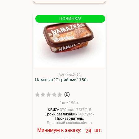
НОВИНКА!
Артикул:3454
Намазка "С грибами" 150г
(0)
1шт: 150гг.
КБЖУ:
370 ккал 7/37/1.5
Сроки реализации:
45 суток
Производитель:
Брестский мясокомбинат
Минимум к заказу:
шт.
24