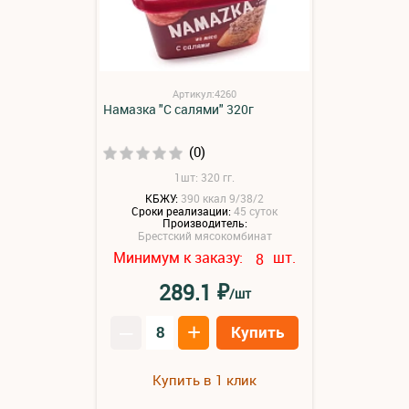
Артикул:4260
Намазка "С салями" 320г
(0)
1шт: 320 гг.
КБЖУ:
390 ккал 9/38/2
Сроки реализации:
45 суток
Производитель:
Брестский мясокомбинат
Минимум к заказу:
шт.
8
₽
289.1
/шт
–
+
Купить
Купить в 1 клик