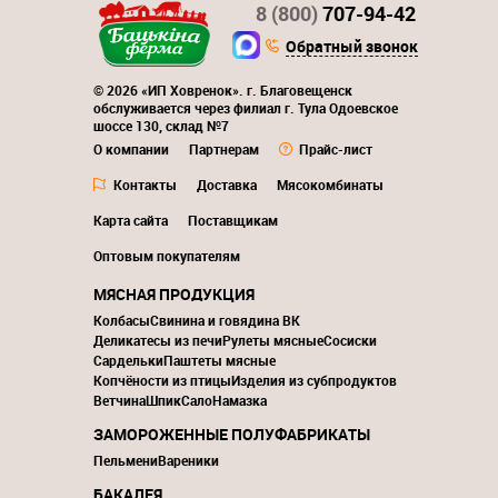
8 (800)
707-94-42
Обратный звонок
© 2026 «ИП Ховренок». г. Благовещенск
обслуживается через филиал г. Тула Одоевское
шоссе 130, склад №7
О компании
Партнерам
Прайс-лист
Контакты
Доставка
Мясокомбинаты
Карта сайта
Поставщикам
Оптовым покупателям
МЯСНАЯ ПРОДУКЦИЯ
Колбасы
Свинина и говядина ВК
Деликатесы из печи
Рулеты мясные
Сосиски
Сардельки
Паштеты мясные
Копчёности из птицы
Изделия из субпродуктов
Ветчина
Шпик
Сало
Намазка
ЗАМОРОЖЕННЫЕ ПОЛУФАБРИКАТЫ
Пельмени
Вареники
БАКАЛЕЯ