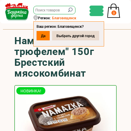
0
Регион:
Благовещенск
Ваш регион: Благовещенск?
Да
Выбрать другой город
Намазка "С
трюфелем" 150г
Брестский
мясокомбинат
НОВИНКА!