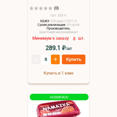
(0)
1шт: 320 гг.
КБЖУ:
370 ккал 7/37/1.5
Сроки реализации:
45 суток
Производитель:
Брестский мясокомбинат
Минимум к заказу:
шт.
8
₽
289.1
/шт
–
+
Купить
Купить в 1 клик
НОВИНКА!