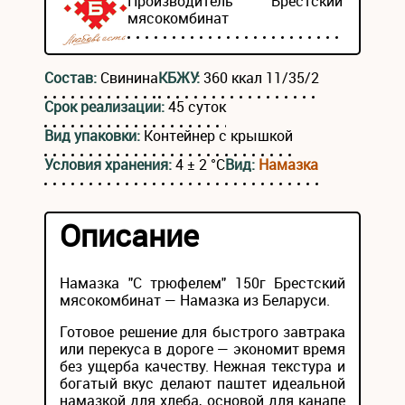
Производитель
Брестский
мясокомбинат
Состав:
Свинина
КБЖУ:
360 ккал 11/35/2
Срок реализации:
45 суток
Вид упаковки:
Контейнер с крышкой
Условия хранения:
4 ± 2 °С
Вид:
Намазка
Описание
Намазка "С трюфелем" 150г Брестский
мясокомбинат — Намазка из Беларуси.
Готовое решение для быстрого завтрака
или перекуса в дороге — экономит время
без ущерба качеству. Нежная текстура и
богатый вкус делают паштет идеальной
намазкой для хлеба, основой для канапе