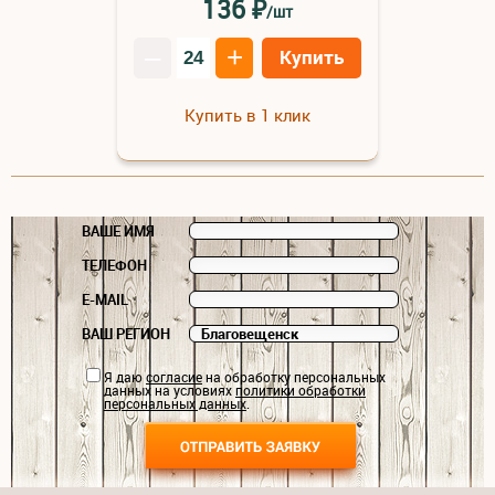
₽
136
/шт
–
+
Купить
Купить в 1 клик
ВАШЕ ИМЯ
ТЕЛЕФОН
E-MAIL
ВАШ РЕГИОН
Я даю
согласие
на обработку персональных
данных на условиях
политики обработки
персональных данных
.