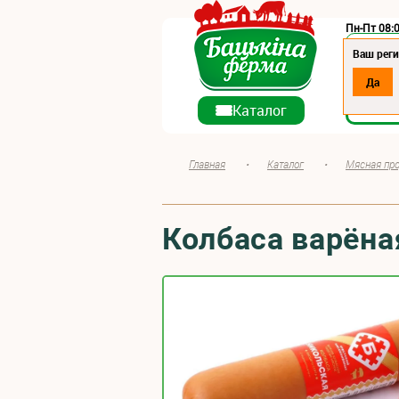
Пн-Пт 08:0
Регион:
Ваш реги
Да
О ко
Каталог
Главная
•
Каталог
•
Мясная пр
Колбаса варёна