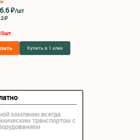
ки
6.6
₽
/шт
.2₽
10
шт
упить
Купить в 1 клик
платно
ной компании всегда
рмическим транспортом с
оборудованием