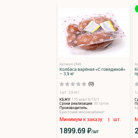
Артикул:2848
А
Колбаса варёная «С говядиной»
К
– 3,9 кг
п
(0)
1шт: 3,9 кгг.
1ш
КБЖУ:
175 ккал 9/15/1
С
Сроки реализации:
30 суток
П
Производитель:
Б
Брестский мясокомбинат
Минимум к заказу:
шт.
М
1
₽
1899.69
/шт