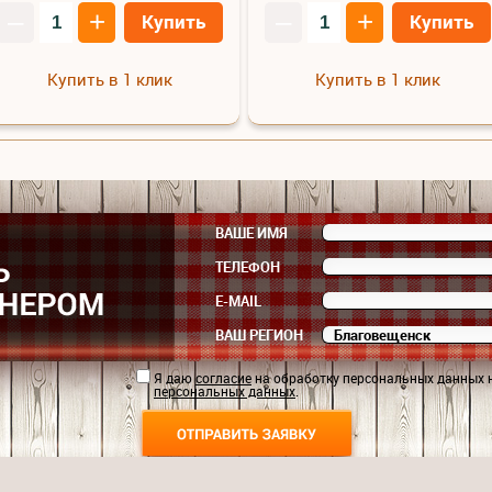
–
+
–
+
Купить
Купить
Купить в 1 клик
Купить в 1 клик
ВАШЕ ИМЯ
ТЕЛЕФОН
E-MAIL
ВАШ РЕГИОН
Я даю
согласие
на обработку персональных данных 
персональных данных
.