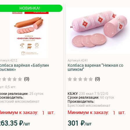
НОВИНКА!
ртикул:4212
Артикул:4241
олбаса варёная «Бабулин
Колбаса вареная "Нежная со
рысмак»
шпиком"
(0)
(0)
т: 0,5 кгг.
роки реализации:
25 суток
КБЖУ:
230 ккал 7.5/22/0
роизводитель:
Сроки реализации:
60 суток
рестский мясокомбинат
Производитель:
Брестский мясокомбинат
инимум к заказу:
шт.
Минимум к заказу:
шт.
1
1
₽
₽
263.35
301
/шт
/шт