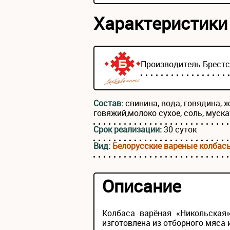
Характеристики
Производитель
Брест
Состав:
свинина, вода, говядина, 
говяжий,молоко сухое, соль, муск
Срок реализации:
30 суток
Вид:
Белорусские вареные колбас
Описание
Колбаса варёная «Никольская
изготовлена из отборного мяса 