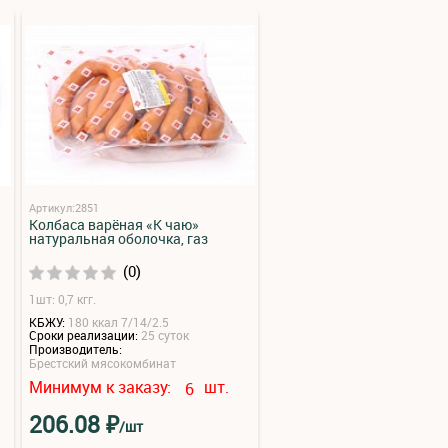
Артикул:2851
Колбаса варёная «К чаю»
натуральная оболочка, газ
(0)
1шт: 0,7 кгг.
КБЖУ:
180 ккал 7/14/2.5
Сроки реализации:
25 суток
Производитель:
Брестский мясокомбинат
Минимум к заказу:
шт.
6
₽
206.08
/шт