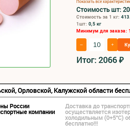
Показать все характеристи
Стоимость шт:
20
Стоимость за 1 кг:
413
1шт:
0,5 кг
Минимум для заказа:
К
–
+
Итог:
2066
₽
ьской, Орловской, Калужской области бес
оны России
Доставка до транспорт
нспортные компании
осуществляется изоте
холодильным (0+5°С) 
бесплатно!!!