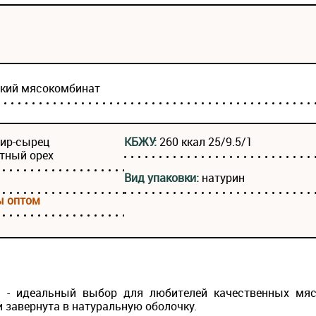
ский мясокомбинат
жир-сырец
КБЖУ:
260 ккал 25/9.5/1
атный орех
Вид упаковки:
натурин
ы оптом
» - идеальный выбор для любителей качественных мяс
и завернута в натуральную оболочку.