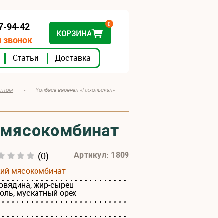
0
07-94-42
КОРЗИНА
 звонок
Статьи
Доставка
оптом
•
Колбаса варёная «Никольская»
й мясокомбинат
(0)
Артикул: 1809
кий мясокомбинат
говядина, жир-сырец
соль, мускатный орех