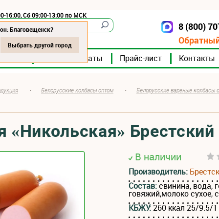
0-16:00, Сб 09:00-13:00 по МСК
8 (800) 7
Благовещенск
он: Благовещенск?
Обратный
Выбрать другой город
мпании
Мясокомбинаты
Прайс-лист
Контакты
одукция
•
Белорусские колбасы оптом
•
Белорусские вареные колбасы 
я «Никольская» Брестски
В наличии
Производитель:
Брестс
Состав:
свинина, вода, 
говяжий,молоко сухое, 
КБЖУ:
260 ккал 25/9.5/1