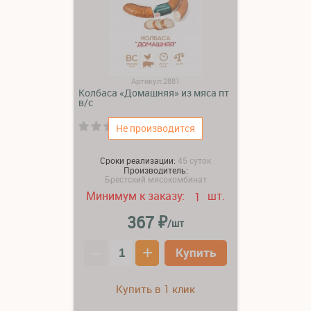
Артикул:2881
Колбаса «Домашняя» из мяса пт
в/с
(0)
Не производится
Сроки реализации:
45 суток
Производитель:
Брестский мясокомбинат
Минимум к заказу:
шт.
1
₽
367
/шт
–
+
Купить
Купить в 1 клик