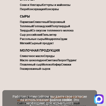
Соки и Нектары
Кетчупы и майонезы
Пюре
Консервация
Консервы
СЫРЫ
Пармезан
Сливочный
Творожный
Топленый
Голландский
Полутвердый
Твердый
Со вкусом топленного молока
Сыр российский
Тильзитер
Рассольные сыры
Моцарелла
Эдам
Мягкий
Сырный продукт
МОЛОЧНАЯ ПРОДУКЦИЯ
Сливочное масло
Спреды
Масло шоколадное
Сметана
Творог
Пудинг
Плавленый сыр
Молоко
Кефир
Сливки
Глазированный сырок
Работая с этим сайтом, вы даете свое согласие
Эффективное поисковое
продвижение сайтов от
на использование файлов
cookie
. Это
компании ContactGroup
необходимо для нормального
Сайт носит исключительно информационный