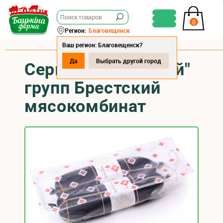
0
Регион:
Благовещенск
Ваш регион: Благовещенск?
Да
Выбрать другой город
Сервелат "Финский"
групп Брестский
мясокомбинат