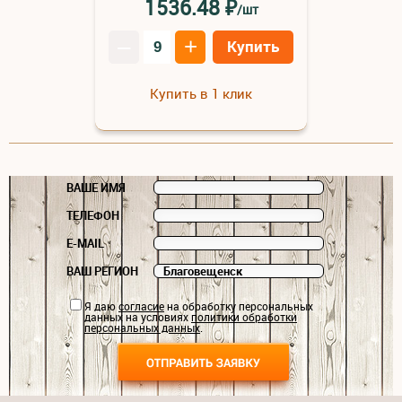
₽
1536.48
/шт
–
+
Купить
Купить в 1 клик
ВАШЕ ИМЯ
ТЕЛЕФОН
E-MAIL
ВАШ РЕГИОН
Я даю
согласие
на обработку персональных
данных на условиях
политики обработки
персональных данных
.