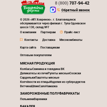
8 (800)
707-94-42
Обратный звонок
© 2026 «ИП Ховренок». г. Благовещенск
обслуживается через филиал г. Тула Одоевское
шоссе 130, склад №7
О компании
Партнерам
Прайс-лист
Контакты
Доставка
Мясокомбинаты
Карта сайта
Поставщикам
Оптовым покупателям
МЯСНАЯ ПРОДУКЦИЯ
Колбасы
Свинина и говядина ВК
Деликатесы из печи
Рулеты мясные
Сосиски
Сардельки
Паштеты мясные
Копчёности из птицы
Изделия из субпродуктов
Ветчина
Шпик
Сало
Намазка
ЗАМОРОЖЕННЫЕ ПОЛУФАБРИКАТЫ
Пельмени
Вареники
БАКАЛЕЯ