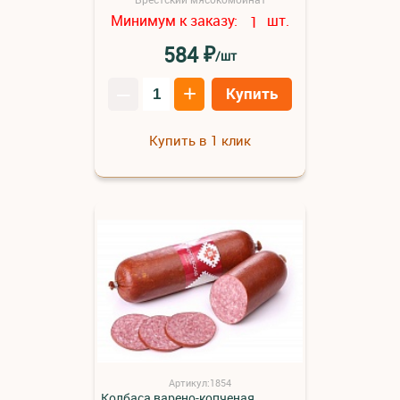
Минимум к заказу:
шт.
1
₽
584
/шт
–
+
Купить
Купить в 1 клик
Артикул:1854
Колбаса варено-копченая