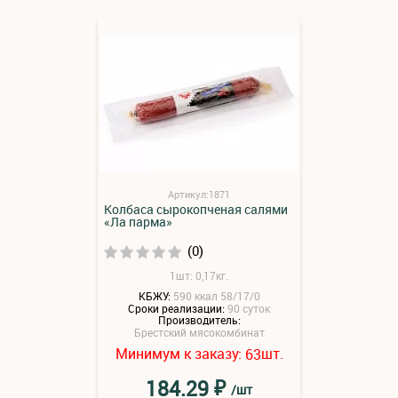
Артикул:1871
Колбаса сырокопченая салями
«Ла парма»
(0)
1шт: 0,17кг.
КБЖУ:
590 ккал 58/17/0
Сроки реализации:
90 суток
Производитель:
Брестский мясокомбинат
Минимум к заказу:
шт.
63
₽
184.29
/шт