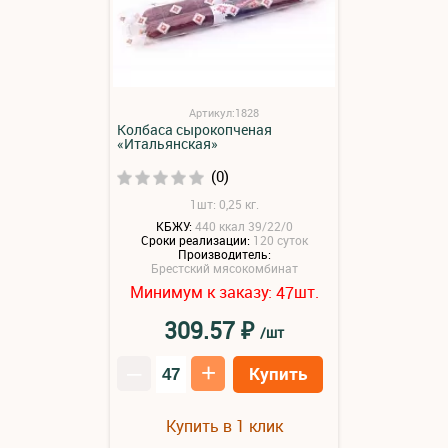
Артикул:1828
Колбаса сырокопченая
«Итальянская»
(0)
1шт: 0,25 кг.
КБЖУ:
440 ккал 39/22/0
Сроки реализации:
120 суток
Производитель:
Брестский мясокомбинат
Минимум к заказу:
шт.
47
₽
309.57
/шт
–
+
Купить
Купить в 1 клик