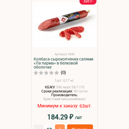
ХИТ!
Артикул:1645
Колбаса сырокопченая салями
«Ла парма» в белковой
оболочке
(0)
1шт: 0,17 кг.
КБЖУ:
590 ккал 58/17/0
Сроки реализации:
90 суток
Производитель:
Брестский мясокомбинат
Минимум к заказу:
шт.
63
₽
184.29
/шт