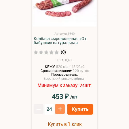
Артикул:1640
Колбаса сыровяленная «От
бабушки» натуральная
(0)
1шт: 0,40.
КБЖУ:
520 ккал 48/21/0
Сроки реализации:
120 суток
Производитель:
Брестский мясокомбинат
Минимум к заказу:
шт.
24
₽
453
/шт
–
+
Купить
Купить в 1 клик