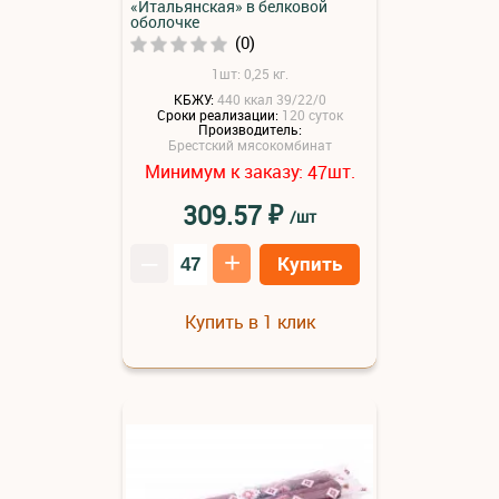
«Итальянская» в белковой
оболочке
(0)
1шт: 0,25 кг.
КБЖУ:
440 ккал 39/22/0
Сроки реализации:
120 суток
Производитель:
Брестский мясокомбинат
Минимум к заказу:
шт.
47
₽
309.57
/шт
–
+
Купить
Купить в 1 клик