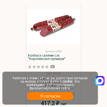
Артикул:4026
Колбаса салями с/в
"Королевская премиум"
(0)
1шт: 0,4 кг.
Работая с этим сайтом, вы даете свое согласие
КБЖУ:
610 ккал 17/60
на использование файлов
cookie
. Это
Сроки реализации:
4 мес.
необходимо для нормального
Производитель:
функционирования сайта.
Могилевский мясокомбинат
Минимум к заказу:
шт.
1
Я согласен
₽
417.2
/шт