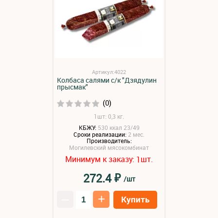
Артикул:4022
Колбаса салями с/к "Дзядулин
прысмак"
(0)
1шт: 0,3 кг.
КБЖУ:
530 ккал 23/49
Сроки реализации:
2 мес.
Производитель:
Могилевский мясокомбинат
Минимум к заказу:
шт.
1
₽
272.4
/шт
–
+
Купить