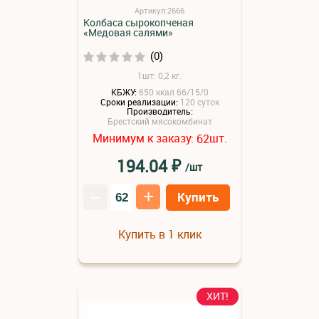
Артикул:2666
Колбаса сырокопченая
«Медовая салями»
(0)
1шт: 0,2 кг.
КБЖУ:
650 ккал 66/15/0
Сроки реализации:
120 суток
Производитель:
Брестский мясокомбинат
Минимум к заказу:
шт.
62
₽
194.04
/шт
–
+
Купить
Купить в 1 клик
ХИТ!