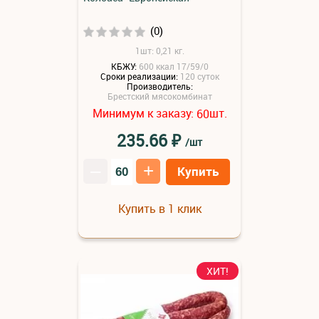
(0)
1шт: 0,21 кг.
КБЖУ:
600 ккал 17/59/0
Сроки реализации:
120 суток
Производитель:
Брестский мясокомбинат
Минимум к заказу:
шт.
60
₽
235.66
/шт
–
+
Купить
Купить в 1 клик
ХИТ!