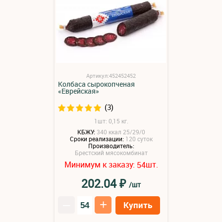
Артикул:452452452
Колбаса сырокопченая
«Еврейская»
(3)
1шт: 0,15 кг.
КБЖУ:
340 ккал 25/29/0
Сроки реализации:
120 суток
Производитель:
Брестский мясокомбинат
Минимум к заказу:
шт.
54
₽
202.04
/шт
–
+
Купить