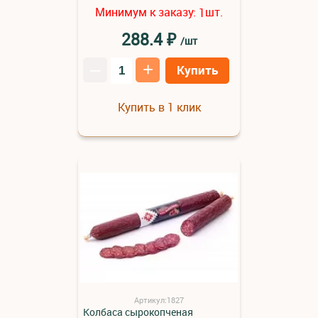
Минимум к заказу:
шт.
1
₽
288.4
/шт
–
+
Купить
Купить в 1 клик
Артикул:1827
Колбаса сырокопченая