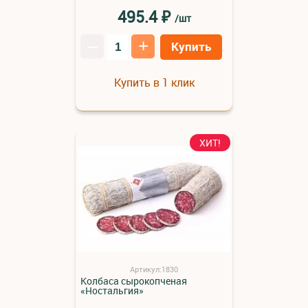
₽
495.4
/шт
–
+
Купить
Купить в 1 клик
ХИТ!
Артикул:1830
Колбаса сырокопченая
«Ностальгия»