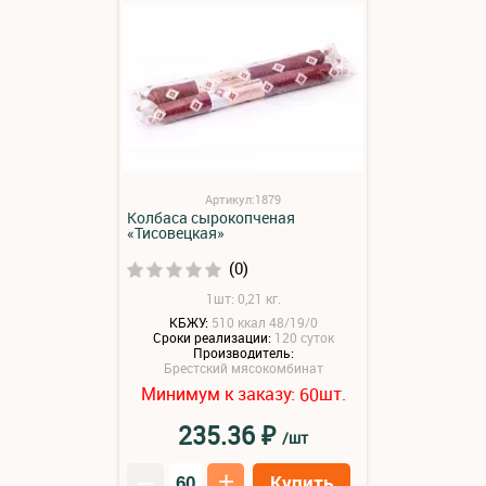
Артикул:1879
Колбаса сырокопченая
«Тисовецкая»
(0)
1шт: 0,21 кг.
КБЖУ:
510 ккал 48/19/0
Сроки реализации:
120 суток
Производитель:
Брестский мясокомбинат
Минимум к заказу:
шт.
60
₽
235.36
/шт
–
+
Купить