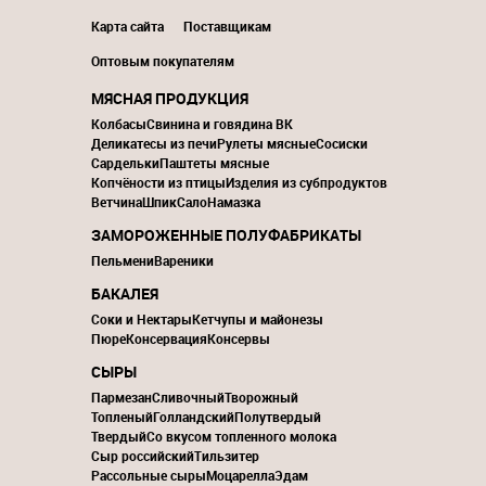
Карта сайта
Поставщикам
Оптовым покупателям
МЯСНАЯ ПРОДУКЦИЯ
Колбасы
Свинина и говядина ВК
Деликатесы из печи
Рулеты мясные
Сосиски
Сардельки
Паштеты мясные
Копчёности из птицы
Изделия из субпродуктов
Ветчина
Шпик
Сало
Намазка
ЗАМОРОЖЕННЫЕ ПОЛУФАБРИКАТЫ
Пельмени
Вареники
БАКАЛЕЯ
Соки и Нектары
Кетчупы и майонезы
Пюре
Консервация
Консервы
СЫРЫ
Пармезан
Сливочный
Творожный
Топленый
Голландский
Полутвердый
Твердый
Со вкусом топленного молока
Сыр российский
Тильзитер
Рассольные сыры
Моцарелла
Эдам