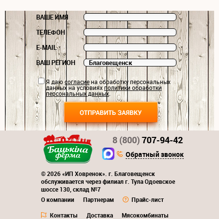
ВАШЕ ИМЯ
ТЕЛЕФОН
E-MAIL
ВАШ РЕГИОН
Я даю
согласие
на обработку персональных
данных на условиях
политики обработки
персональных данных
.
8 (800)
707-94-42
Обратный звонок
© 2026 «ИП Ховренок». г. Благовещенск
обслуживается через филиал г. Тула Одоевское
шоссе 130, склад №7
О компании
Партнерам
Прайс-лист
Контакты
Доставка
Мясокомбинаты