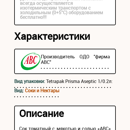
всегда осуществляется
изотермическим транспортом с
холодильным (0+5°С) оборудованием
бесплатно!!!
Характеристики
Производитель ОДО "фирма
АВС"
Вид упаковки:
Tetrapak Prisma Aseptic 1/0.2л:
Вид:
Соки и Нектары
Описание
Сок томатный с мякотью и солью «АВС»