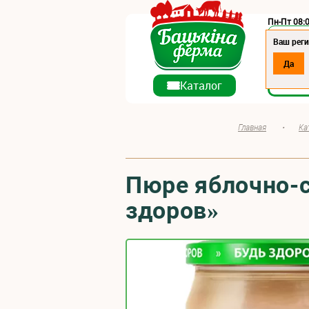
Пн-Пт 08:0
Регион:
Ваш реги
Да
О ко
Каталог
Главная
•
Ка
Пюре яблочно-с
здоров»