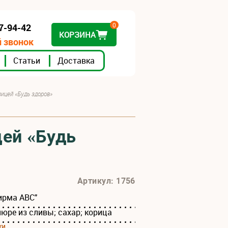
0
07-94-42
КОРЗИНА
 звонок
Статьи
Доставка
рицей «Будь здоров»
цей «Будь
Артикул: 1756
ирма АВС"
пюре из сливы; сахар; корица
ки