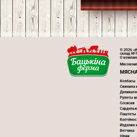
© 2026 «И
склад №
О компан
Мясоком
МЯСНА
Колбасы
Свинина 
Деликате
Рулеты м
Сосиски
Сардельк
Паштеты
Копчёнос
Изделия 
Ветчина
Шпик