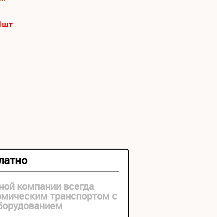
1
шт
платно
ной компании всегда
рмическим транспортом с
оборудованием