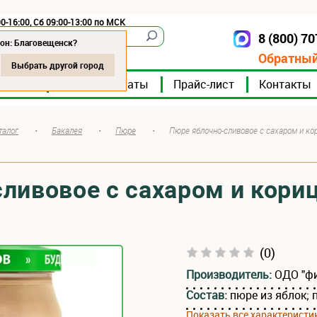
0-16:00, Сб 09:00-13:00 по МСК
8 (800) 7
Благовещенск
он: Благовещенск?
Обратный
Выбрать другой город
мпании
Мясокомбинаты
Прайс-лист
Контакты
талог
•
Бакалея
•
Пюре
•
Пюре яблочно-сливовое с сахаром и ко
ливовое с сахаром и кори
(0)
Производитель:
ОДО "ф
Состав:
пюре из яблок; 
Показать все характеристи