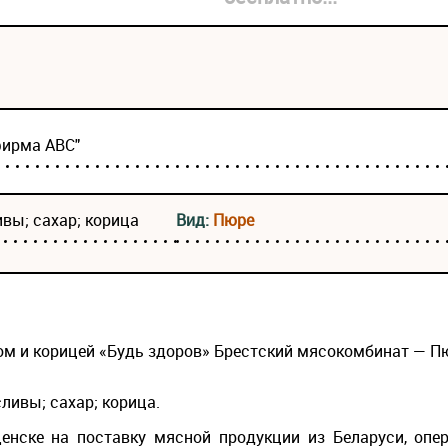
фирма АВС"
ивы; сахар; корица
Вид:
Пюре
ом и корицей «Будь здоров» Брестский мясокомбинат — Пю
сливы; сахар; корица.
нске на поставку мясной продукции из Беларуси, опе