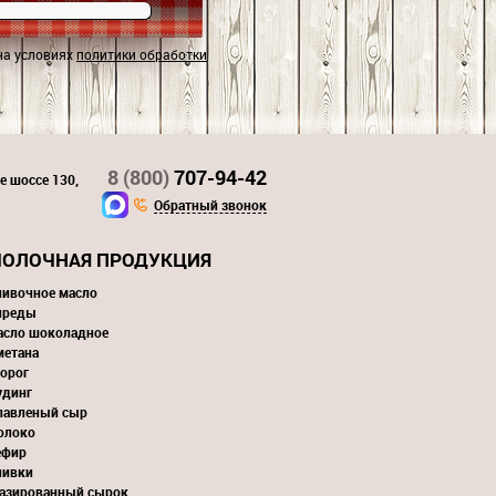
на условиях
политики обработки
8 (800)
707-94-42
е шоссе 130,
Обратный звонок
ОЛОЧНАЯ ПРОДУКЦИЯ
ливочное масло
преды
асло шоколадное
метана
орог
удинг
лавленый сыр
олоко
ефир
ливки
лазированный сырок