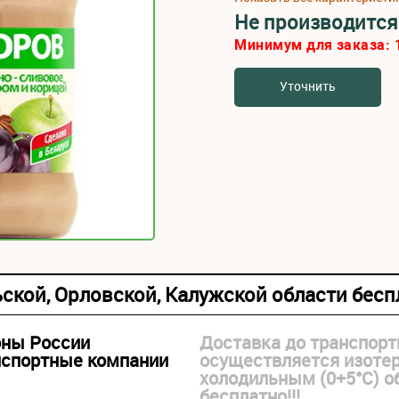
Не производится
Минимум для заказа:
Уточнить
ьской, Орловской, Калужской области бес
оны России
Доставка до транспорт
нспортные компании
осуществляется изоте
холодильным (0+5°С) 
бесплатно!!!