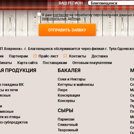
ВАШ РЕГИОН
Я даю
согласие
на обработку персональных данных 
персональных данных
.
П Ховренок». г. Благовещенск обслуживается через филиал г. Тула Одоевско
7
ии
Партнерам
Прайс-лист
Контакты
Доставка
бинаты
Карта сайта
Поставщикам
Оптовым покупателям
Я ПРОДУКЦИЯ
БАКАЛЕЯ
М
Соки и Нектары
С
и говядина ВК
Кетчупы и майонезы
С
сы из печи
Пюре
М
ясные
Консервация
С
Консервы
Тв
и
П
СЫРЫ
 мясные
П
ти из птицы
М
Пармезан
из субпродуктов
К
Сливочный
С
Творожный
Г